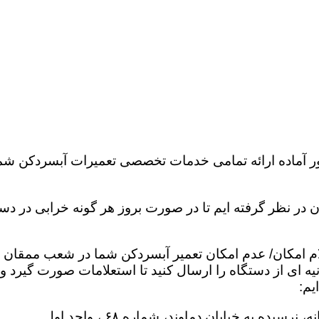
 آماده ارائه تمامی خدمات تخصصی تعمیرات آبسردکن شم
 در نظر گرفته ایم تا در صورت بروز هر گونه خرابی در دس
ام امکان/ عدم امکان تعمیر آبسردکن شما در شعب ممقان م
0919602 آقای ابوالفضل غیاثنیا عکس یا ویدیو ۳۰ ثانیه ای از دستگاه را ارسال کنید 
یم:
ده به خیابان دماوند، شماره ۶۸ ، واحد اول.