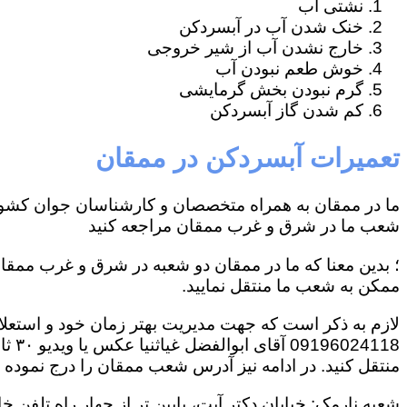
نشتی آب
خنک شدن آب در آبسردکن
خارج نشدن آب از شیر خروجی
خوش طعم نبودن آب
گرم نبودن بخش گرمایشی
کم شدن گاز آبسردکن
تعمیرات آبسردکن در ممقان
ما در ممقان به همراه متخصصان و کارشناسان جوان کشور
شعب ما در شرق و غرب ممقان مراجعه کنید
؛ بدین معنا که ما در ممقان دو شعبه در شرق و غرب ممقان
ممکن به شعب ما منتقل نمایید.
لازم به ذکر است که جهت مدیریت بهتر زمان خود و استعل
4118
منتقل کنید. در ادامه نیز آدرس شعب ممقان را درج نموده ا
شعبه نارمک: خیابان دکتر آیت، پایین تر از چهار راه تلفن خانه، نرسی